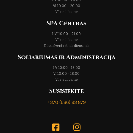
VI 10.00 – 20.00
VII nedirbame
SPA Centras
I-VI 10.00 – 21.00
VII nedirbame
Dirba šventinėmis dienomis
Soliariumas ir Administracija
I-V 10:00 - 18:00
VI 10:00 - 16:00
VII nedirbame
Susisiekite
+370 (686) 93 879
+370 686 93879
+370 686 93879