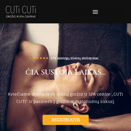
279 laimingų klientų atsiliepimai
★
★
★
★
★
čia sustoja laikas...
Kviečiame apsilankyti mūsų grožio ir SPA centre „CUTi
CUTi“ ir pasinerti į grožio ir malonumų sūkurį.
REGISTRUOTIS