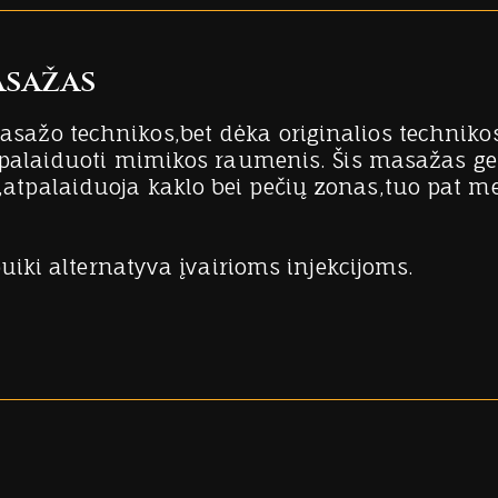
asažas
žo technikos,bet dėka originalios technikos 
tpalaiduoti mimikos raumenis. Šis masažas ge
palaiduoja kaklo bei pečių zonas,tuo pat met
uiki alternatyva įvairioms injekcijoms.