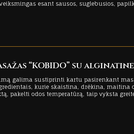
eiksmingas esant sausos, suglebusios, papilkė
asažas “KOBIDO” su alginatin
mą galima sustiprinti kartu pasirenkant masa
redientais, kurie skaistina, drėkina, maitina 
ktą, pakelti odos temperatūrą, taip vyksta gre