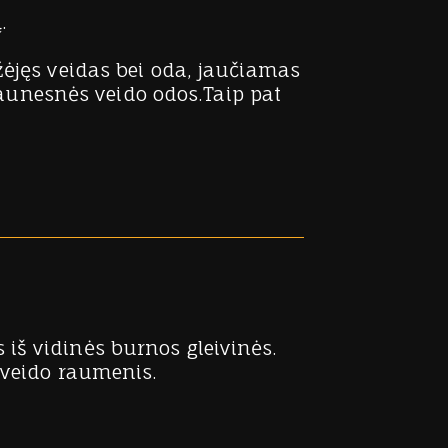
.
žėjęs veidas bei oda, jaučiamas
 jaunesnės veido odos.Taip pat
iš vidinės burnos gleivinės.
 veido raumenis.