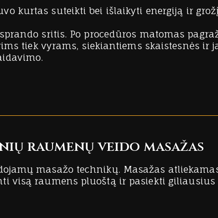
kurtas suteikti bei išlaikyti energiją ir grožį
i sprando sritis. Po procedūros matomas pagra
erims tiek vyrams, siekiantiems skaistesnės ir
aidavimo.
dinių raumenų veido masažas
udojamų masažo technikų. Masažas atliekamas 
i visą raumens pluoštą ir pasiekti giliausius