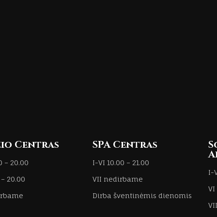
io Centras
SPA Centras
S
A
0 – 20.00
I-VI 10.00 – 21.00
I-
 – 20.00
VII nedirbame
VI
dirbame
Dirba šventinėmis dienomis
VI