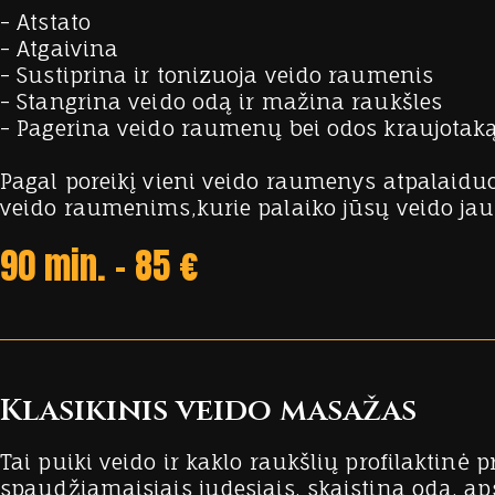
- Atstato
- Atgaivina
- Sustiprina ir tonizuoja veido raumenis
- Stangrina veido odą ir mažina raukšles
- Pagerina veido raumenų bei odos kraujotak
Pagal poreikį vieni veido raumenys atpalaidu
veido raumenims,kurie palaiko jūsų veido jaun
90 min. - 85 €
Klasikinis veido masažas
Tai puiki veido ir kaklo raukšlių profilaktinė
spaudžiamaisiais judesiais, skaistina odą, a