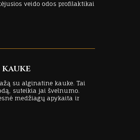
jusios veido odos profilaktikai
e kauke
žą su alginatine kauke. Tai
odą, suteikia jai švelnumo.
itesnė medžiagų apykaita ir