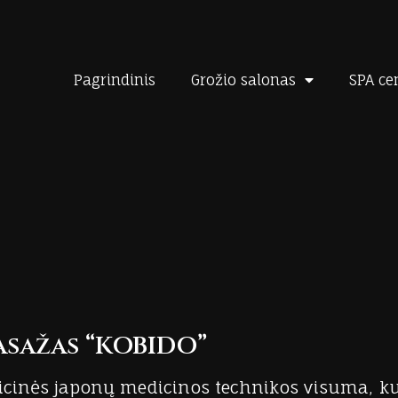
Pagrindinis
Grožio salonas
SPA ce
asažas “KOBIDO”
dicinės japonų medicinos technikos visuma, ku