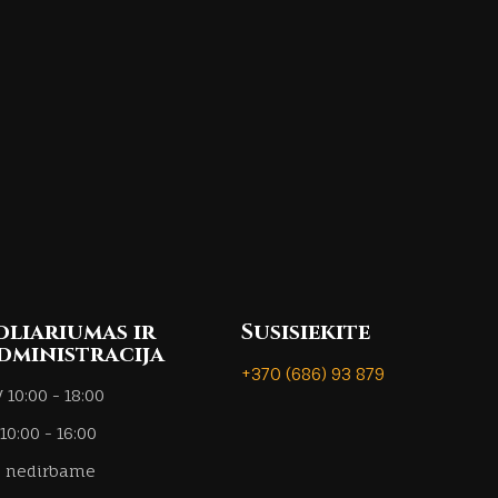
oliariumas ir
Susisiekite
dministracija
+370 (686) 93 879
V 10:00 - 18:00
+370 686 93879
 10:00 - 16:00
+370 686 93879
I nedirbame