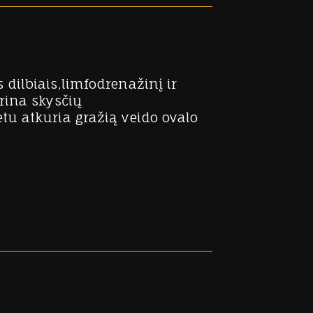
dilbiais,limfodrenažinį ir
rina skysčių
u atkuria gražią veido ovalo