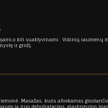
ą
ojami,o kiti suaktyvinami. Vidinių raumenų m
ystę ir grožį.
 priemonė. Masažas, kuris atliekamas glostančia
psaugo ją nuo dehidratacijos, elastingumo pr