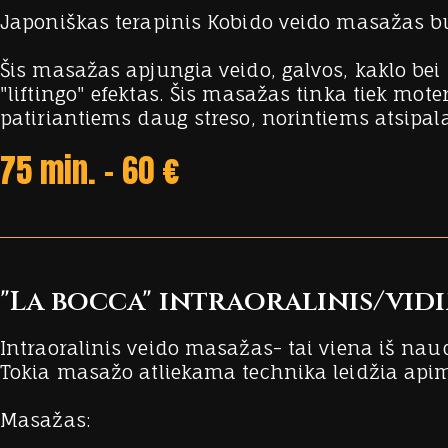
Japoniškas terapinis Kobido veido masažas buvo 
Šis masažas apjungia veido, galvos, kaklo be
"liftingo" efektas. Šis masažas tinka tiek mot
patiriantiems daug streso, norintiems atsipal
75 min. - 60 €
"La bocca" intraoralinis/vi
Intraoralinis veido masažas- tai viena iš na
Tokia masažo atliekama technika leidžia apimt
Masažas: