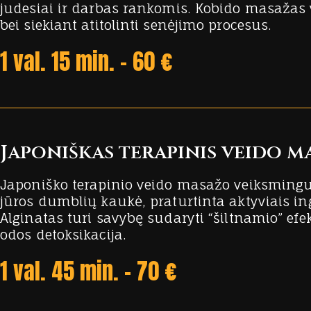
judesiai ir darbas rankomis. Kobido masažas v
bei siekiant atitolinti senėjimo procesus.
1 val. 15 min. - 60 €
Japoniškas terapinis veido m
Japoniško terapinio veido masažo veiksmingu
jūros dumblių kaukė, praturtinta aktyviais ing
Alginatas turi savybę sudaryti “šiltnamio” efe
odos detoksikacija.
1 val. 45 min. - 70 €