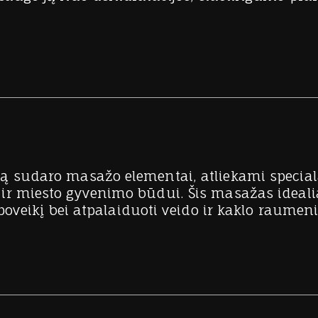
dą sudaro masažo elementai, atliekami specia
r miesto gyvenimo būdui. Šis masažas idealiai
poveikį bei atpalaiduoti veido ir kaklo raumeni